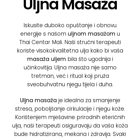
Uljna Masaža
Poklon bon
Cjenik
Iskusite duboko opuštanje i obnovu
energije s našom
uljnom masažom
u
Thai Centar Mali. Naši stručni terapeuti
O nama
koriste visokokvalitetna ulja kako bi vaša
masaža uljem
bila što ugodnija i
Kontakt
učinkovitija. Uljna masaža nije samo
tretman, već i ritual koji pruža
sveobuhvatnu njegu tijela i duha.
Uljna masaža
je idealna za smanjenje
stresa, poboljšanje cirkulacije i njegu kože.
Korištenjem mješavine prirodnih eteričnih
ulja, naši terapeuti osiguravaju da vaša koža
bude hidratizirana, mekana i zdravija. Svaki