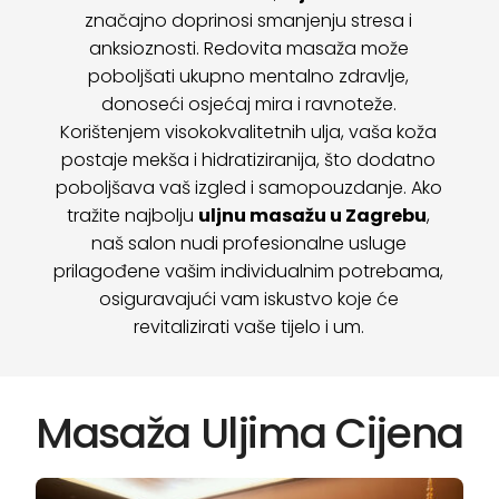
značajno doprinosi smanjenju stresa i
anksioznosti. Redovita masaža može
poboljšati ukupno mentalno zdravlje,
donoseći osjećaj mira i ravnoteže.
Korištenjem visokokvalitetnih ulja, vaša koža
postaje mekša i hidratiziranija, što dodatno
poboljšava vaš izgled i samopouzdanje. Ako
tražite najbolju
uljnu masažu u Zagrebu
,
naš salon nudi profesionalne usluge
prilagođene vašim individualnim potrebama,
osiguravajući vam iskustvo koje će
revitalizirati vaše tijelo i um.
Masaža Uljima Cijena