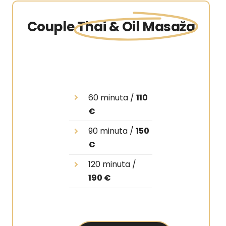
Couple
Thai & Oil Masaža
60 minuta /
110
€
90 minuta /
150
€
120 minuta /
190 €