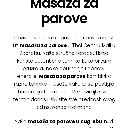
Masaža za
Poklon bon
parove
Cjenik
Doživite vrhunsko opuštanje i povezanost
O nama
uz
masažu za parove
u Thai Centru Mali u
Zagrebu
. Naše stručne terapeutkinje
Kontakt
koriste autentične tehnike kako bi vam
pružile duboko opuštanje i obnovu
energije.
Masaža za parove
kombinira
razne tehnike masaže kako bi se postigla
harmonija tijela i uma. Rezervirajte svoj
termin danas i iskusite sve prednosti ovog
jedinstvenog tretmana.
Naša
masaža za parove u Zagrebu
nudi